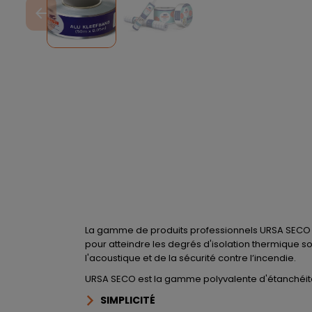
arrow_back
La gamme de produits professionnels URSA SECO vo
pour atteindre les degrés d'isolation thermique sou
l'acoustique et de la sécurité contre l’incendie.
URSA SECO est la gamme polyvalente d'étanchéité à
SIMPLICITÉ