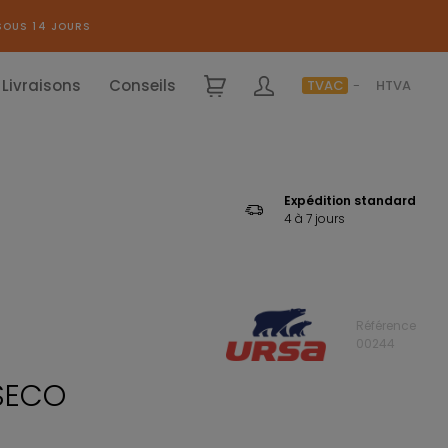
SOUS 14 JOURS
Livraisons
Conseils
TVAC
HTVA
Expédition standard
4 à 7 jours
Référence
00244
 SECO