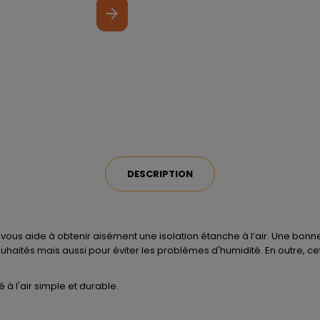
arrow_forward
DESCRIPTION
us aide à obtenir aisément une isolation étanche à l’air. Une bonne
haités mais aussi pour éviter les problèmes d'humidité. En outre, cett
 l'air simple et durable.