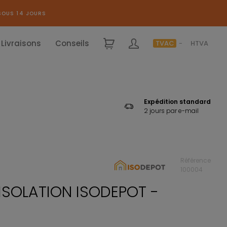
SOUS 14 JOURS
Livraisons
Conseils
TVAC
HTVA
Expédition standard
2 jours par e-mail
Référence
NOUVEAU
100004
ISOLATION ISODEPOT -