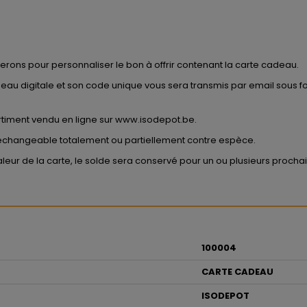
rons pour personnaliser le bon à offrir contenant la carte cadeau.
deau digitale et son code unique vous sera transmis par email sous f
sortiment vendu en ligne sur www.isodepot.be.
ni échangeable totalement ou partiellement contre espèce.
valeur de la carte, le solde sera conservé pour un ou plusieurs prochain
100004
CARTE CADEAU
ISODEPOT