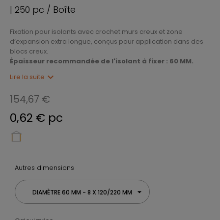
| 250 pc / Boîte
Fixation pour isolants avec crochet murs creux et zone
d’expansion extra longue, conçus pour application dans des
blocs creux.
Épaisseur recommandée de l'isolant à fixer : 60 MM.
expand_more
Lire la suite
154,67 €
0,62 € pc
Autres dimensions
DIAMÈTRE 60 MM - 8 X 120/220 MM