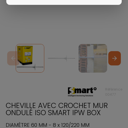
arrow_back
arrow_forward
Référence
00477
CHEVILLE AVEC CROCHET MUR
ONDULÉ ISO SMART IPW BOX
DIAMÈTRE 60 MM - 8 x 120/220 MM