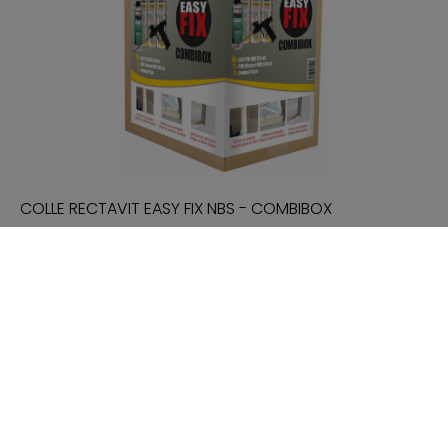
COLLE RECTAVIT EASY FIX NBS - COMBIBOX
129 €