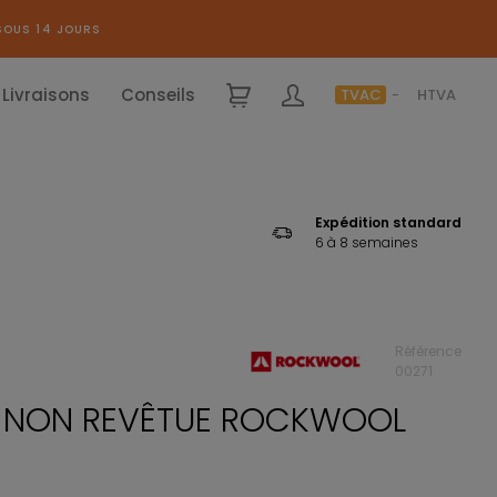
SOUS 14 JOURS
Livraisons
Conseils
TVAC
HTVA
Expédition standard
6 à 8 semaines
Référence
00271
E NON REVÊTUE ROCKWOOL