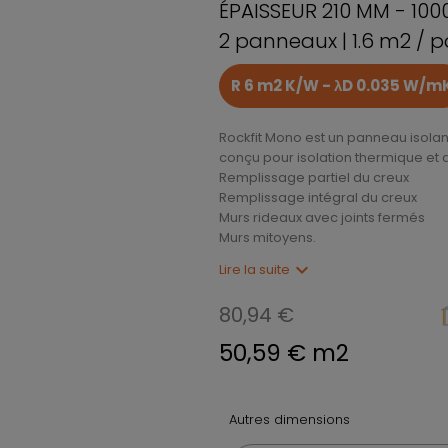
ÉPAISSEUR 210 MM - 100
2 panneaux | 1.6 m2 / 
R 6 m2 K/W - λD 0.035 W/m
Rockfit Mono est un panneau isolant 
conçu pour isolation thermique et 
Remplissage partiel du creux
Remplissage intégral du creux
Murs rideaux avec joints fermés
Murs mitoyens.
expand_more
Lire la suite
80,94 €
50,59 € m2
Autres dimensions