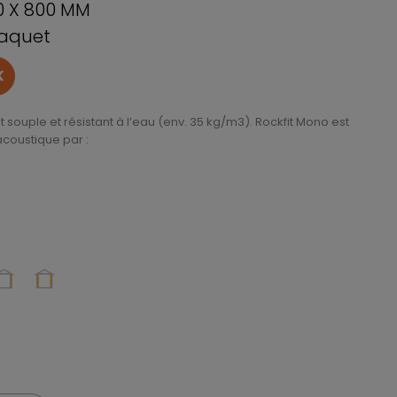
0 X 800 MM
paquet
K
souple et résistant à l’eau (env. 35 kg/m3). Rockfit Mono est
acoustique par :