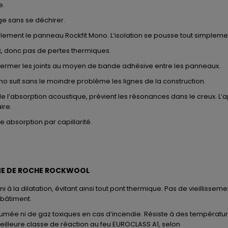
e.
e sans se déchirer.
́alablement le panneau Rockfit Mono. L’isolation se pousse tout simplem
x, donc pas de pertes thermiques.
 fermer les joints au moyen de bande adhésive entre les panneaux.
o suit sans le moindre problème les lignes de la construction.
e l’absorption acoustique, prévient les résonances dans le creux. L’a
ire.
e absorption par capillarité.
AINE DE ROCHE ROCKWOOL
 ni à la dilatation, évitant ainsi tout pont thermique. Pas de vieilliss
bâtiment.
ée ni de gaz toxiques en cas d’incendie. Résiste à des températu
eilleure classe de réaction au feu EUROCLASS A1, selon