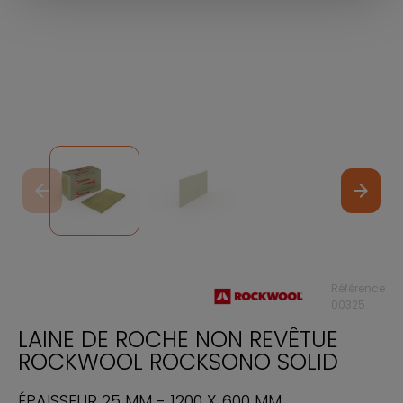
arrow_back
arrow_forward
Référence
00325
LAINE DE ROCHE NON REVÊTUE
ROCKWOOL ROCKSONO SOLID
ÉPAISSEUR 25 MM - 1200 X 600 MM