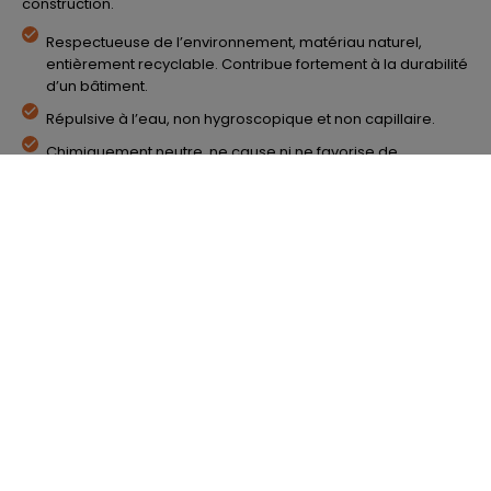
construction.
Respectueuse de l’environnement, matériau naturel,
entièrement recyclable. Contribue fortement à la durabilité
d’un bâtiment.
Répulsive à l’eau, non hygroscopique et non capillaire.
Chimiquement neutre, ne cause ni ne favorise de
corrosion.
Ne constitue pas un sol de culture pour les moisissures.
Référence ISODEPOT
00325
Matière
LAINE DE ROCHE
Gamme
ROCKSONO SOLID
Marque
ROCKWOOL