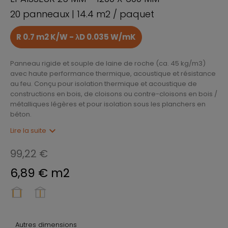
20 panneaux | 14.4 m2 / paquet
R 0.7 m2 K/W - λD 0.035 W/mK
Panneau rigide et souple de laine de roche (ca. 45 kg/m3)
avec haute performance thermique, acoustique et résistance
au feu. Conçu pour isolation thermique et acoustique de
constructions en bois, de cloisons ou contre-cloisons en bois /
métalliques légères et pour isolation sous les planchers en
béton.
expand_more
Lire la suite
99,22 €
6,89 € m2
Autres dimensions