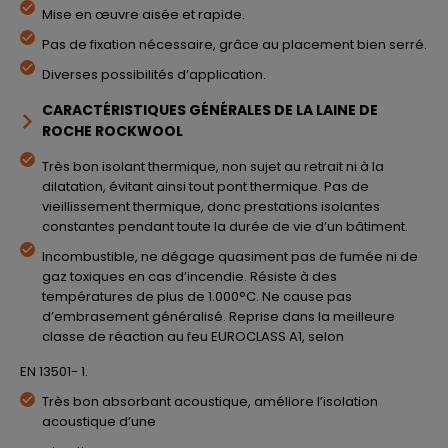
Mise en œuvre aisée et rapide.
Pas de fixation nécessaire, grâce au placement bien serré.
Diverses possibilités d’application.
CARACTÉRISTIQUES GÉNÉRALES DE LA LAINE DE
ROCHE ROCKWOOL
Très bon isolant thermique, non sujet au retrait ni à la
dilatation, évitant ainsi tout pont thermique. Pas de
vieillissement thermique, donc prestations isolantes
constantes pendant toute la durée de vie d’un bâtiment.
Incombustible, ne dégage quasiment pas de fumée ni de
gaz toxiques en cas d’incendie. Résiste à des
températures de plus de 1.000°C. Ne cause pas
d’embrasement généralisé. Reprise dans la meilleure
classe de réaction au feu EUROCLASS A1, selon
EN 13501- 1.
Très bon absorbant acoustique, améliore l’isolation
acoustique d’une