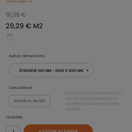
expand_more
Lire la suite
91,39 €
29,29 € M2
Autres dimensions
ÉPAISSEUR 200 MM - 2600 X 1200 MM
Calculatrice
Entrez la surface à recouvrir pour
calculer automatiquement la
quantité nécessaire pour votre
isolation.
Quantité
AJOUTER AU PANIER