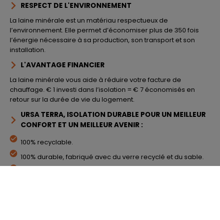
RESPECT DE L'ENVIRONNEMENT
La laine minérale est un matériau respectueux de
l’environnement. Elle permet d’économiser plus de 350 fois
l’énergie nécessaire à sa production, son transport et son
installation.
L'AVANTAGE FINANCIER
La laine minérale vous aide à réduire votre facture de
chauffage. € 1 investi dans l’isolation = € 7 économisés en
retour sur la durée de vie du logement.
URSA TERRA, ISOLATION DURABLE POUR UN MEILLEUR
CONFORT ET UN MEILLEUR AVENIR :
100% recyclable.
100% durable, fabriqué avec du verre recyclé et du sable.
100% transformable, aucun déchet dans le processus de
production.
100% de performances thermiques et acoustiques
durables.