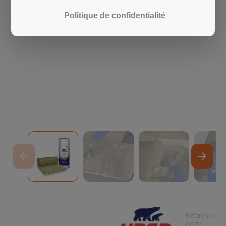
Politique de confidentialité
arrow_back
arrow_forward
Référence
00151