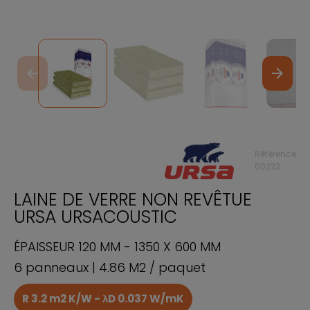
arrow_back
arrow_forward
Référence
00223
LAINE DE VERRE NON REVÊTUE
URSA URSACOUSTIC
ÉPAISSEUR 120 MM - 1350 X 600 MM
6 panneaux | 4.86 M2 / paquet
R 3.2 m2 K/W - λD 0.037 W/mK