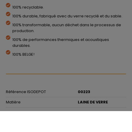
100% recyclable.
100% durable, fabriqué avec du verre recyclé et du sable.
100% transformable, aucun déchet dans le processus de
production.
100% de performances thermiques et acoustiques
durables.
100% BELGE!
Référence ISODEPOT
00223
Matière
LAINE DE VERRE
Gamme
URSACOUSTIC
Marque
URSA