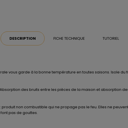
DESCRIPTION
FICHE TECHNIQUE
TUTORIEL
le vous garde à la bonne température en toutes saisons. Isole du froid
 Absorption des bruits entre les pièces de la maison et absorption des
: produit non combustible qui ne propage pas le feu. Elles ne peuvent
font pas de gouttes.