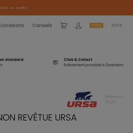
SOUS 14 JOURS
Livraisons
Conseils
TVAC
HTVA
ion standard
Click & Collect
rs
Enlèvement possible à Zaventem
Référence
00217
 NON REVÊTUE URSA