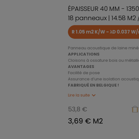
ÉPAISSEUR 40 MM - 135
18 panneaux | 14.58 M2
R 1.05 m2 K/W - λD 0.037 W
Panneau acoustique de laine minér
APPLICATIONS
Cloisons à ossature bois ou métall
AVANTAGES
Facilité de pose
Assurance d’une isolation acoustiq
FABRIQUÉ EN BELGIQUE !
expand_more
Lire la suite
53,8 €
3,69 € M2