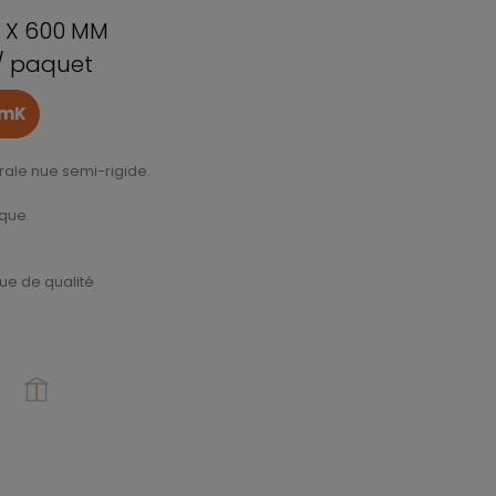
0 X 600 MM
 / paquet
/mK
ale nue semi-rigide.
ique.
ue de qualité