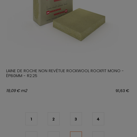
LAINE DE ROCHE NON REVÊTUE ROCKWOOL ROCKFIT MONO -
ÉP80MM - R2.25
19,09 € m2
91,63 €
1
2
3
4