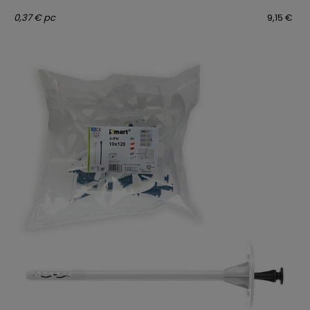
0,37 € pc
9,15 €