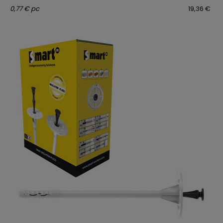
0,77 € pc
19,36 €