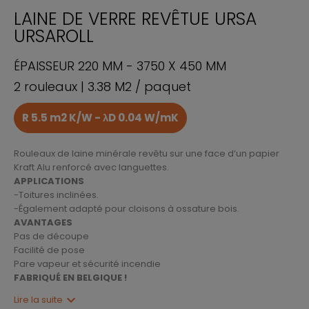
LAINE DE VERRE REVÊTUE URSA
URSAROLL
ÉPAISSEUR 220 MM - 3750 X 450 MM
2 rouleaux | 3.38 M2 / paquet
R 5.5 m2 K/W - λD 0.04 W/mK
Rouleaux de laine minérale revêtu sur une face d’un papier
Kraft Alu renforcé avec languettes.
APPLICATIONS
-Toitures inclinées.
-Également adapté pour cloisons à ossature bois.
AVANTAGES
Pas de découpe
Facilité de pose
Pare vapeur et sécurité incendie
FABRIQUÉ EN BELGIQUE !
expand_more
Lire la suite