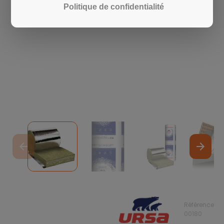
Politique de confidentialité
arrow_back
arrow_forward
Référence
00180