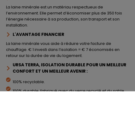
La laine minérale est un matériau respectueux de
l’environnement. Elle permet d’économiser plus de 350 fois
l’énergie nécessaire à sa production, son transport et son
installation.
L'AVANTAGE FINANCIER
La laine minérale vous aide à réduire votre facture de
chauffage. € 1 investi dans l’isolation = € 7 économisés en
retour sur la durée de vie du logement.
URSA TERRA, ISOLATION DURABLE POUR UN MEILLEUR
CONFORT ET UN MEILLEUR AVENIR :
100% recyclable.
100% durable, fabriqué avec du verre recyclé et du sable.
100% transformable, aucun déchet dans le processus de
production.
100% de performances thermiques et acoustiques
durables.
100% BELGE!