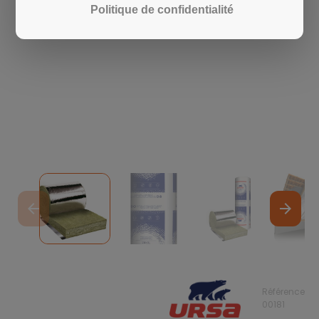
Politique de confidentialité
arrow_back
arrow_forward
Référence
00181