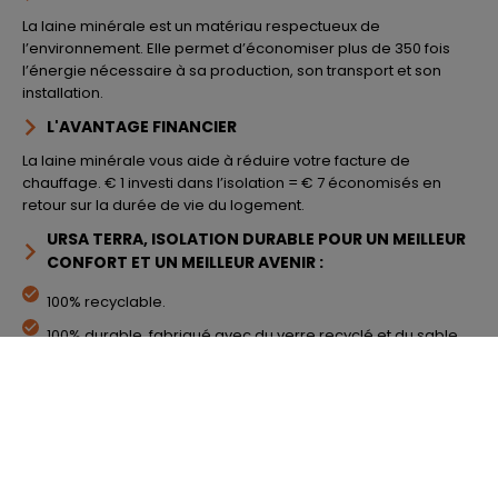
La laine minérale est un matériau respectueux de
l’environnement. Elle permet d’économiser plus de 350 fois
l’énergie nécessaire à sa production, son transport et son
installation.
L'AVANTAGE FINANCIER
La laine minérale vous aide à réduire votre facture de
chauffage. € 1 investi dans l’isolation = € 7 économisés en
retour sur la durée de vie du logement.
URSA TERRA, ISOLATION DURABLE POUR UN MEILLEUR
CONFORT ET UN MEILLEUR AVENIR :
100% recyclable.
100% durable, fabriqué avec du verre recyclé et du sable.
100% transformable, aucun déchet dans le processus de
production.
100% de performances thermiques et acoustiques
durables.
100% BELGE!