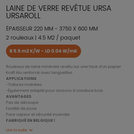
LAINE DE VERRE REVÊTUE URSA
URSAROLL
ÉPAISSEUR 220 MM - 3750 X 600 MM
2 rouleaux | 4.5 M2 / paquet
R 5.5 m2 K/W - λD 0.04 W/mK
Rouleaux de laine minérale revêtu sur une face d’un papier
Kraft Alu renforcé avec languettes.
APPLICATIONS
-Toitures inclinées.
-Également adapté pour cloisons à ossature bois.
AVANTAGES
Pas de découpe
Facilité de pose
Pare vapeur et sécurité incendie
FABRIQUÉ EN BELGIQUE !
expand_more
Lire la suite