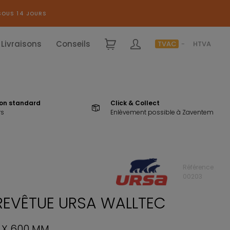
SOUS 14 JOURS
Livraisons
Conseils
TVAC
HTVA
ion standard
Click & Collect
rs
Enlèvement possible à Zaventem
Référence
00203
 REVÊTUE URSA WALLTEC
0 X 600 MM