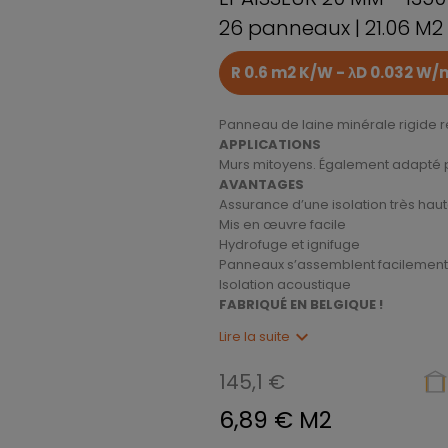
26 panneaux | 21.06 M2
R 0.6 m2 K/W - λD 0.032 W
Panneau de laine minérale rigide re
APPLICATIONS
Murs mitoyens. Également adapté pou
AVANTAGES
Assurance d’une isolation très ha
Mis en œuvre facile
Hydrofuge et ignifuge
Panneaux s’assemblent facilement 
Isolation acoustique
FABRIQUÉ EN BELGIQUE !
expand_more
Lire la suite
145,1 €
6,89 € M2