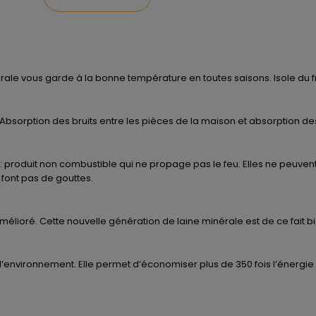
le vous garde à la bonne température en toutes saisons. Isole du froid
 Absorption des bruits entre les pièces de la maison et absorption des
: produit non combustible qui ne propage pas le feu. Elles ne peuvent
font pas de gouttes.
élioré. Cette nouvelle génération de laine minérale est de ce fait b
l’environnement. Elle permet d’économiser plus de 350 fois l’énergie