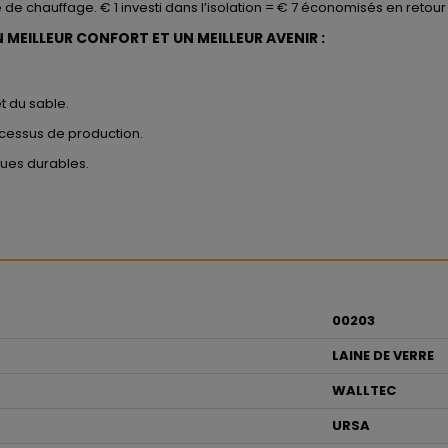
e de chauffage. € 1 investi dans l’isolation = € 7 économisés en retou
 MEILLEUR CONFORT ET UN MEILLEUR AVENIR :
t du sable.
cessus de production.
ues durables.
00203
LAINE DE VERRE
WALLTEC
URSA