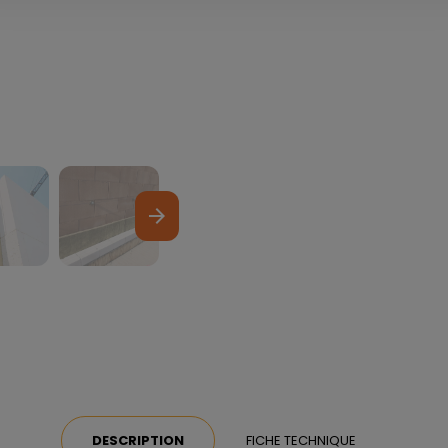
arrow_forward
DESCRIPTION
FICHE TECHNIQUE