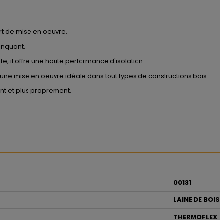
rt de mise en oeuvre.
inquant.
e, il offre une haute performance d'isolation.
ne mise en oeuvre idéale dans tout types de constructions bois.
t et plus proprement.
00131
LAINE DE BOIS
THERMOFLEX