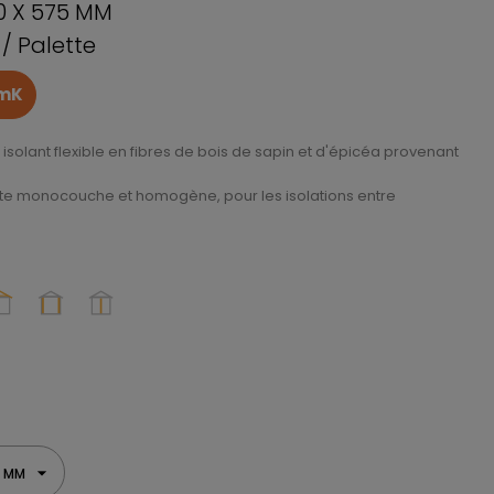
0 X 575 MM
/ Palette
/mK
solant flexible en fibres de bois de sapin et d'épicéa provenant
 brute monocouche et homogène, pour les isolations entre
5 MM