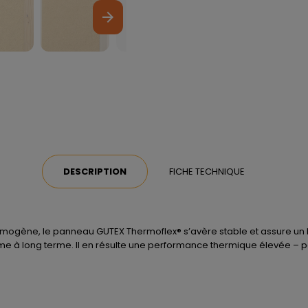
arrow_forward
DESCRIPTION
FICHE TECHNIQUE
homogène, le panneau GUTEX Thermoflex® s’avère stable et assure un bon
rme à long terme. Il en résulte une performance thermique élevée –