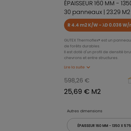
ÉPAISSEUR 160 MM - 135
30 panneaux | 23.29 M2 
R 4.4 m2 K/W - λD 0.036 W
GUTEX Thermoflex® est un panneau i
de forêts durables.
Il est doté d'un profil de densité
chevrons et entre structures.
expand_more
Lire la suite
598,26 €
25,69 € M2
Autres dimensions
ÉPAISSEUR 160 MM - 1350 X 57