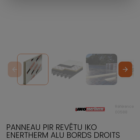
arrow_back
arrow_forward
Référence
00588
PANNEAU PIR REVÊTU IKO
ENERTHERM ALU BORDS DROITS