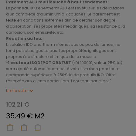
Parement ALU multicouche à haut rendement:
Le panneau IKO enertherm ALU est revêtu sur les deux faces
d’un complexe d’aluminium à 7 couches. Le parement est
testé en conditions extrêmes afin de certifier son degré
d’absorption, ses propriétés mécaniques, sa résistance à la
corrosion, son émissivité, etc.
Réaction au feu:
L’isolation IKO enertherm n’émet pas ou peu de fumée, ne
fond pas et ne goutte pas. Les propriétés ignifuges sont
propres à la structure chimique de la mousse.
*
1 couteau ISODEPOT GRATUIT
(réf 100001, valeur 25€ttc)
sera ajouté automatiquement à votre livraison pour toute
commande supérieure à 250€ttc de produits IKO. Offre
réservée aux clients particuliers. 1 couteau par client."
expand_more
Lire la suite
102,21 €
35,49 € M2