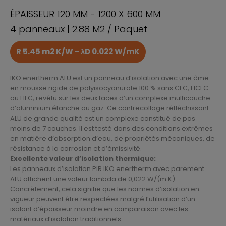
ÉPAISSEUR 120 MM - 1200 X 600 MM
4 panneaux | 2.88 M2 / Paquet
R 5.45 m2 K/W - λD 0.022 W/mK
IKO enertherm ALU est un panneau d’isolation avec une âme
en mousse rigide de polyisocyanurate 100 % sans CFC, HCFC
ou HFC, revêtu sur les deux faces d’un complexe multicouche
d’aluminium étanche au gaz. Ce contrecollage réfléchissant
ALU de grande qualité est un complexe constitué de pas
moins de 7 couches. Il est testé dans des conditions extrêmes
en matière d’absorption d’eau, de propriétés mécaniques, de
résistance à la corrosion et d’émissivité.
Excellente valeur d’isolation thermique:
Les panneaux d’isolation PIR IKO enertherm avec parement
ALU affichent une valeur lambda de 0,022 W/(m.K).
Concrètement, cela signifie que les normes d’isolation en
vigueur peuvent être respectées malgré l’utilisation d’un
isolant d’épaisseur moindre en comparaison avec les
matériaux d’isolation traditionnels.