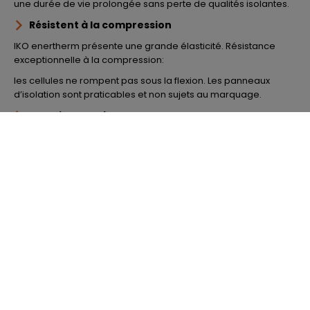
une durée de vie prolongée sans perte de qualités isolantes.
Résistent à la compression
IKO enertherm présente une grande élasticité. Résistance
exceptionnelle à la compression:
les cellules ne rompent pas sous la flexion. Les panneaux
d’isolation sont praticables et non sujets au marquage.
Isolation durable
Grâce à leurs propriétés spécifiques (à l’épreuve de
l’humidité et de la moisissure, indéformables), les panneaux
isolants IKO enertherm possèdent une durée de vie
exceptionnelle tout au long de laquelle ils conservent
l’intégralité de leurs performances énergétiques.
Dubokeur
IKO enertherm est certifié DUBOkeur®. La certification
DUBOkeur® est délivrée par le Nederlands Instituut voor
Bouwbiologie en Ecologie (NIBE) (Institut néerlandais de
biologie et d’écologie de la construction). Il s’agit d’un bureau
de conseil et d’étude dans le domaine de la construction
durable et saine, un organisme de référence en matière de