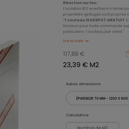
Réaction au feu:
L’isolation IKO enertherm n’émet p
propriétés ignifuges sont propres 
*
1 couteau ISODEPOT GRATUIT
(r
livraison pour toute commande supé
particuliers. 1 couteau par client."
expand_more
Lire la suite
117,89 €
23,39 € M2
Autres dimensions
ÉPAISSEUR 70 MM - 1200 X 600
Calculatrice