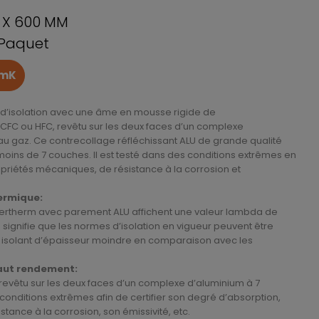
0 X 600 MM
 Paquet
/mK
d’isolation avec une âme en mousse rigide de
CFC ou HFC, revêtu sur les deux faces d’un complexe
u gaz. Ce contrecollage réfléchissant ALU de grande qualité
oins de 7 couches. Il est testé dans des conditions extrêmes en
priétés mécaniques, de résistance à la corrosion et
hermique:
enertherm avec parement ALU affichent une valeur lambda de
signifie que les normes d’isolation en vigueur peuvent être
un isolant d’épaisseur moindre en comparaison avec les
aut rendement:
revêtu sur les deux faces d’un complexe d’aluminium à 7
conditions extrêmes afin de certifier son degré d’absorption,
tance à la corrosion, son émissivité, etc.