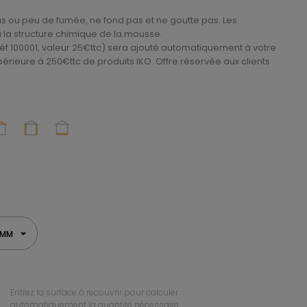
as ou peu de fumée, ne fond pas et ne goutte pas. Les
à la structure chimique de la mousse.
éf 100001, valeur 25€ttc) sera ajouté automatiquement à votre
rieure à 250€ttc de produits IKO. Offre réservée aux clients
 MM
Entrez la surface à recouvrir pour calculer
automatiquement la quantité nécessaire