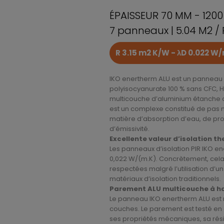
ÉPAISSEUR 70 MM - 120
7 panneaux | 5.04 M2 /
R 3.15 m2 K/W - λD 0.022 W
IKO enertherm ALU est un panneau 
polyisocyanurate 100 % sans CFC, H
multicouche d’aluminium étanche a
est un complexe constitué de pas m
matière d’absorption d’eau, de pro
d’émissivité.
Excellente valeur d’isolation t
Les panneaux d’isolation PIR IKO 
0,022 W/(m.K). Concrètement, cela 
respectées malgré l’utilisation d’
matériaux d’isolation traditionnels.
Parement ALU multicouche à h
Le panneau IKO enertherm ALU est 
couches. Le parement est testé en 
ses propriétés mécaniques, sa résis