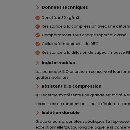
Données techniques
Densité: ± 32 kg/m3.
Résistance à la compression avec une déformat
Comportement sous charge répartie: classe C 
Cellules fermées: plus de 95%.
Résistance à la diffusion de vapeur: mousse PIR
Indéformables
Les panneaux IKO enertherm conservent leur forme 
qualités isolantes.
Résistent à la compression
IKO enertherm présente une grande élasticité. Ré
les cellules ne rompent pas sous la flexion. Les p
Isolation durable
Grâce à leurs propriétés spécifiques (à l’épreuve
exceptionnelle tout au long de laquelle ils conser