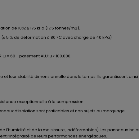
ion de 10%: ≥ 175 kPa (17,5 tonnes/m2).
(≤ 5 % de déformation à 80 °C avec charge de 40 kPa).
: μ = 60 - parement ALU: μ > 100.000.
et leur stabilité dimensionnelle dans le temps. Ils garantissent ain
sistance exceptionnelle à la compression:
anneaux d’isolation sont praticables et non sujets au marquage.
 de l’humidité et de la moisissure, indéformables), les panneaux iso
vent l’intégralité de leurs performances énergétiques.