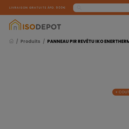
Panneau de gestion des cookies
LIVRAISON GRATUITE ÀPD. 900€
Produits
PANNEAU PIR REVÊTU IKO ENERTHERM
+ COUT