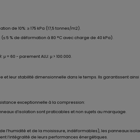
ion de 10%: ≥ 175 kPa (17,5 tonnes/m2).
(≤ 5 % de déformation à 80 °C avec charge de 40 kPa).
: μ = 60 - parement ALU: μ > 100.000.
et leur stabilité dimensionnelle dans le temps. Ils garantissent ain
sistance exceptionnelle à la compression:
anneaux d’isolation sont praticables et non sujets au marquage.
 de l’humidité et de la moisissure, indéformables), les panneaux iso
vent l’intégralité de leurs performances énergétiques.