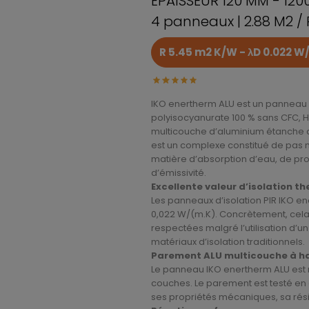
ÉPAISSEUR 120 MM - 120
4 panneaux | 2.88 M2 /
R 5.45 m2 K/W - λD 0.022 
IKO enertherm ALU est un panneau 
polyisocyanurate 100 % sans CFC, H
multicouche d’aluminium étanche a
est un complexe constitué de pas m
matière d’absorption d’eau, de pro
d’émissivité.
Excellente valeur d’isolation t
Les panneaux d’isolation PIR IKO 
0,022 W/(m.K). Concrètement, cela 
respectées malgré l’utilisation d’
matériaux d’isolation traditionnels.
Parement ALU multicouche à h
Le panneau IKO enertherm ALU est 
couches. Le parement est testé en 
ses propriétés mécaniques, sa résis