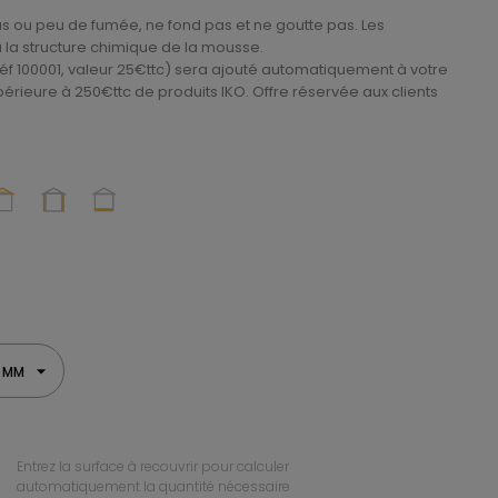
as ou peu de fumée, ne fond pas et ne goutte pas. Les
à la structure chimique de la mousse.
éf 100001, valeur 25€ttc) sera ajouté automatiquement à votre
rieure à 250€ttc de produits IKO. Offre réservée aux clients
0 MM
Entrez la surface à recouvrir pour calculer
automatiquement la quantité nécessaire