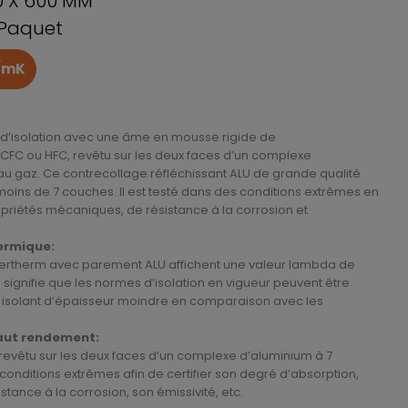
0 X 600 MM
 Paquet
W/mK
d’isolation avec une âme en mousse rigide de
CFC ou HFC, revêtu sur les deux faces d’un complexe
u gaz. Ce contrecollage réfléchissant ALU de grande qualité
oins de 7 couches. Il est testé dans des conditions extrêmes en
priétés mécaniques, de résistance à la corrosion et
hermique:
enertherm avec parement ALU affichent une valeur lambda de
signifie que les normes d’isolation en vigueur peuvent être
un isolant d’épaisseur moindre en comparaison avec les
aut rendement:
revêtu sur les deux faces d’un complexe d’aluminium à 7
conditions extrêmes afin de certifier son degré d’absorption,
tance à la corrosion, son émissivité, etc.