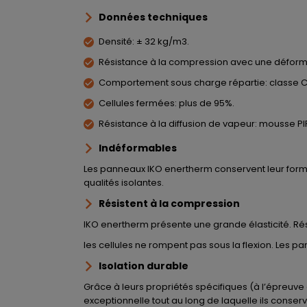
Données techniques
Densité: ± 32 kg/m3.
Résistance à la compression avec une déformat
Comportement sous charge répartie: classe C 
Cellules fermées: plus de 95%.
Résistance à la diffusion de vapeur: mousse PIR
Indéformables
Les panneaux IKO enertherm conservent leur forme 
qualités isolantes.
Résistent à la compression
IKO enertherm présente une grande élasticité. Ré
les cellules ne rompent pas sous la flexion. Les p
Isolation durable
Grâce à leurs propriétés spécifiques (à l’épreuve
exceptionnelle tout au long de laquelle ils conser