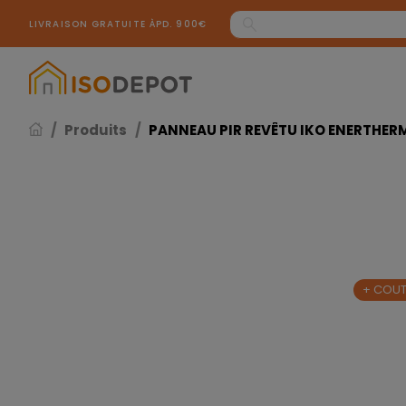
Panneau de gestion des cookies
LIVRAISON GRATUITE ÀPD. 900€
Produits
PANNEAU PIR REVÊTU IKO ENERTHERM
+ COUT