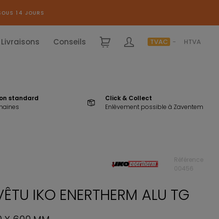
SOUS 14 JOURS
Livraisons
Conseils
TVAC
HTVA
ion standard
Click & Collect
maines
Enlèvement possible à Zaventem
+ COUTEAU GRATUIT* (valeur 25€)
Référence
00456
VÊTU IKO ENERTHERM ALU TG