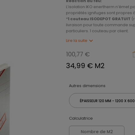
Réaction au feu:
L’isolation IKO enertherm n’émet p
propriétés ignifuges sont propres 
*
1 couteau ISODEPOT GRATUIT
(r
livraison pour toute commande supé
particuliers. 1 couteau par client.
expand_more
Lire la suite
100,77 €
34,99 € M2
Autres dimensions
ÉPAISSEUR 120 MM - 1200 X 60
Calculatrice