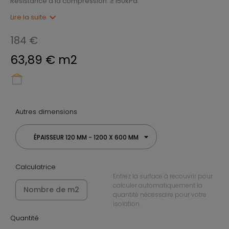
Résistance à la compression: ≥ 150kPa.
expand_more
Lire la suite
184 €
63,89 € m2
Autres dimensions
ÉPAISSEUR 120 MM - 1200 X 600 MM
Calculatrice
Entrez la surface à recouvrir pour
calculer automatiquement la
quantité nécessaire pour votre
isolation.
Quantité