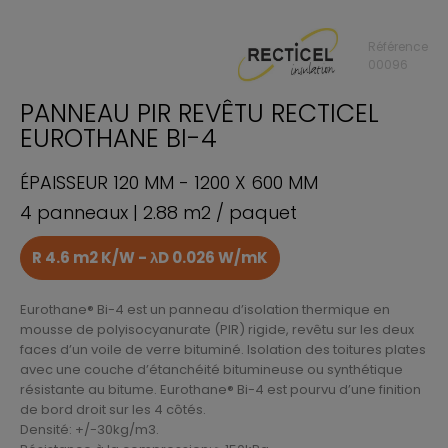
Référence
00096
PANNEAU PIR REVÊTU RECTICEL
EUROTHANE BI-4
ÉPAISSEUR 120 MM - 1200 X 600 MM
4 panneaux | 2.88 m2 / paquet
R 4.6 m2 K/W - λD 0.026 W/mK
Eurothane® Bi-4 est un panneau d’isolation thermique en
mousse de polyisocyanurate (PIR) rigide, revêtu sur les deux
faces d’un voile de verre bituminé. Isolation des toitures plates
avec une couche d’étanchéité bitumineuse ou synthétique
résistante au bitume. Eurothane® Bi-4 est pourvu d’une finition
de bord droit sur les 4 côtés.
Densité: +/-30kg/m3.