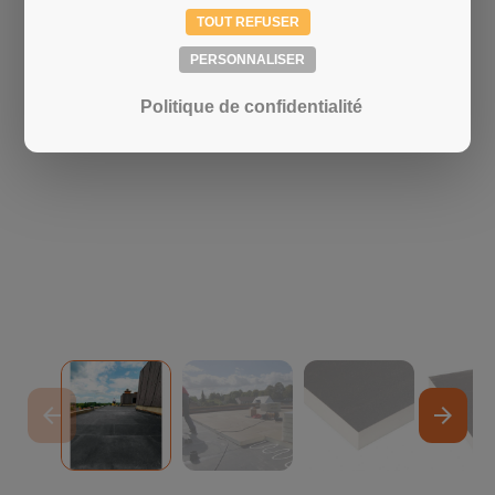
TOUT REFUSER
PERSONNALISER
Politique de confidentialité
arrow_back
arrow_forward