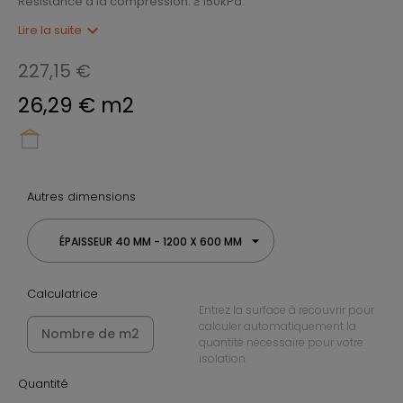
Résistance à la compression: ≥ 150kPa.
expand_more
Lire la suite
227,15 €
26,29 € m2
Autres dimensions
ÉPAISSEUR 40 MM - 1200 X 600 MM
Calculatrice
Entrez la surface à recouvrir pour
calculer automatiquement la
quantité nécessaire pour votre
isolation.
Quantité