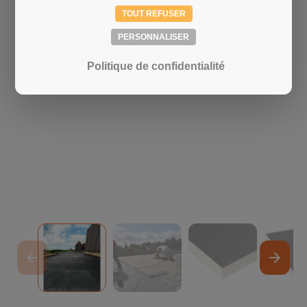
TOUT REFUSER
PERSONNALISER
Politique de confidentialité
arrow_back
arrow_forward