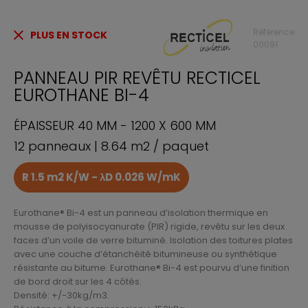
Référence
PLUS EN STOCK
00091
PANNEAU PIR REVÊTU RECTICEL
EUROTHANE BI-4
ÉPAISSEUR 40 MM - 1200 X 600 MM
12 panneaux | 8.64 m2 / paquet
R 1.5 m2 K/W - λD 0.026 W/mK
Eurothane® Bi-4 est un panneau d’isolation thermique en
mousse de polyisocyanurate (PIR) rigide, revêtu sur les deux
faces d’un voile de verre bituminé. Isolation des toitures plates
avec une couche d’étanchéité bitumineuse ou synthétique
résistante au bitume. Eurothane® Bi-4 est pourvu d’une finition
de bord droit sur les 4 côtés.
Densité: +/-30kg/m3.