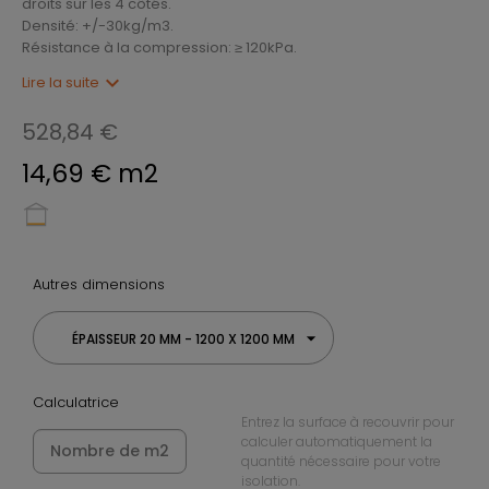
droits sur les 4 côtés.
Densité: +/-30kg/m3.
Résistance à la compression: ≥ 120kPa.
expand_more
Lire la suite
528,84 €
14,69 € m2
Autres dimensions
ÉPAISSEUR 20 MM - 1200 X 1200 MM
Calculatrice
Entrez la surface à recouvrir pour
calculer automatiquement la
quantité nécessaire pour votre
isolation.