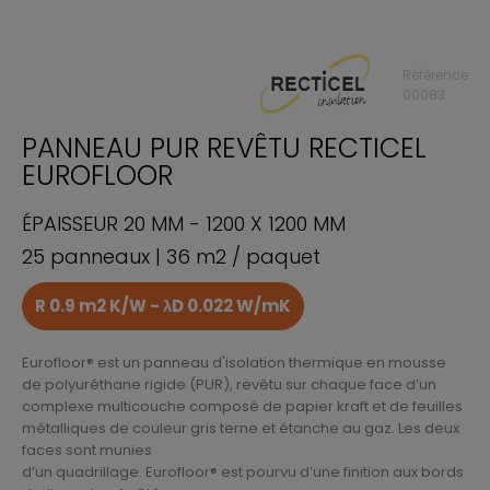
Référence
00083
PANNEAU PUR REVÊTU RECTICEL
EUROFLOOR
ÉPAISSEUR 20 MM - 1200 X 1200 MM
25 panneaux | 36 m2 / paquet
R 0.9 m2 K/W - λD 0.022 W/mK
Eurofloor® est un panneau d'isolation thermique en mousse
de polyuréthane rigide (PUR), revêtu sur chaque face d’un
complexe multicouche composé de papier kraft et de feuilles
métalliques de couleur gris terne et étanche au gaz. Les deux
faces sont munies
d’un quadrillage. Eurofloor® est pourvu d’une finition aux bords