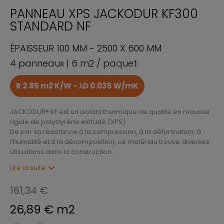
PANNEAU XPS JACKODUR KF300
STANDARD NF
ÉPAISSEUR 100 MM - 2500 X 600 MM
4 panneaux | 6 m2 / paquet
R 2.85 m2 K/W - λD 0.035 W/mK
JACKODUR® KF est un isolant thermique de qualité en mousse
rigide de polystyrène extrudé (XPS).
De par sa résistance à la compression, à la déformation, à
l’humidité et à la décomposition, ce matériau trouve diverses
utilisations dans la construction.
expand_more
Lire la suite
161,34 €
26,89 € m2