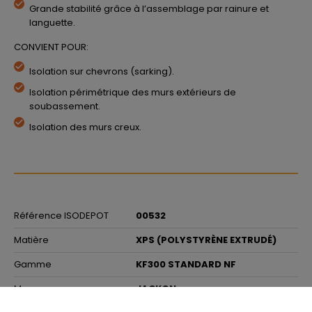
Grande stabilité grâce à l’assemblage par rainure et
languette.
CONVIENT POUR:
Isolation sur chevrons (sarking).
Isolation périmétrique des murs extérieurs de
soubassement.
Isolation des murs creux.
Référence ISODEPOT
00532
Matière
XPS (POLYSTYRÈNE EXTRUDÉ)
Gamme
KF300 STANDARD NF
Marque
JACKON