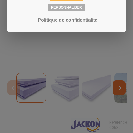
PERSONNALISER
Politique de confidentialité
arrow_back
arrow_forward
Référence
00532