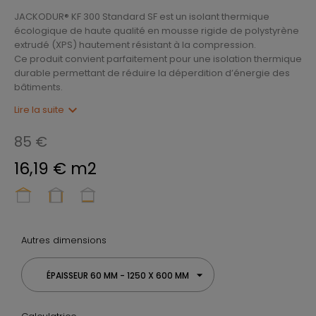
JACKODUR® KF 300 Standard SF est un isolant thermique
écologique de haute qualité en mousse rigide de polystyrène
extrudé (XPS) hautement résistant à la compression.
Ce produit convient parfaitement pour une isolation thermique
durable permettant de réduire la déperdition d’énergie des
bâtiments.
expand_more
Lire la suite
85 €
16,19 € m2
Autres dimensions
ÉPAISSEUR 60 MM - 1250 X 600 MM