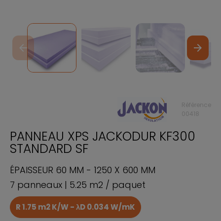
arrow_back
arrow_forward
Référence
00418
PANNEAU XPS JACKODUR KF300
STANDARD SF
ÉPAISSEUR 60 MM - 1250 X 600 MM
7 panneaux | 5.25 m2 / paquet
R 1.75 m2 K/W - λD 0.034 W/mK