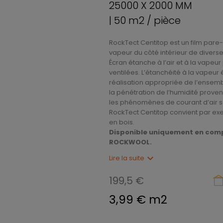
25000 X 2000 MM
| 50 m2 / pièce
RockTect Centitop est un film pare-vap
vapeur du côté intérieur de divers
Écran étanche à l’air et à la vape
ventilées. L’étanchéité à la vape
réalisation appropriée de l’ensem
la pénétration de l’humidité provena
les phénomènes de courant d’air son
RockTect Centitop convient par exemp
en bois.
Disponible uniquement en com
ROCKWOOL.
expand_more
Lire la suite
199,5 €
3,99 € m2