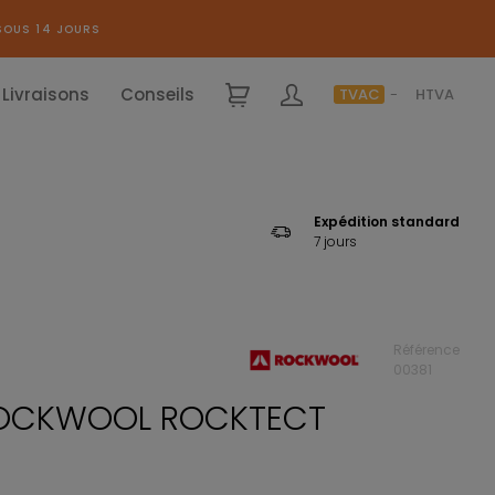
SOUS 14 JOURS
Livraisons
Conseils
TVAC
HTVA
Expédition standard
7 jours
Référence
00381
ROCKWOOL ROCKTECT