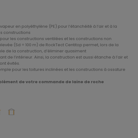
eur en polyéthylène (PE) pour l’étanchéité à l’air et à la
es constructions
ur pour les constructions ventilées et les constructions non
ur élevée (Sd = 100 m) de RockTect Centitop permet, lors de la
ble de la construction, d’éliminer quasiment
nt de l’intérieur. Ainsi, la construction est aussi étanche à l’air et
t évités.
le pour les toitures inclinées et les constructions à ossature
plément de votre commande de laine de roche