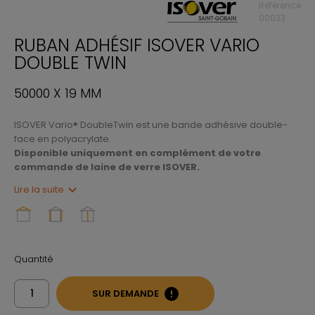
Référence
00033
RUBAN ADHÉSIF ISOVER VARIO
DOUBLE TWIN
50000 X 19 MM
ISOVER Vario® DoubleTwin est une bande adhésive double-
face en polyacrylate.
Disponible uniquement en complément de votre
commande de laine de verre ISOVER.
expand_more
Lire la suite
Quantité
SUR DEMANDE