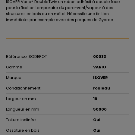
ISOVER Vario® DoubleTwin un ruban adhésif à double face
pour la fixation temporaire du pare-vent/vapeur à des
structures en bois ou en métal. Nécessite une finition
immédiate, par exemple avec des plaques de Gyproc.
Référence ISODEPOT
00033
Gamme
VARIO
Marque
ISOVER
Conditionnement
rouleau
Largeur en mm
19
Longueur en mm
50000
Toiture inclinée
Oui
Ossature en bois
Oui