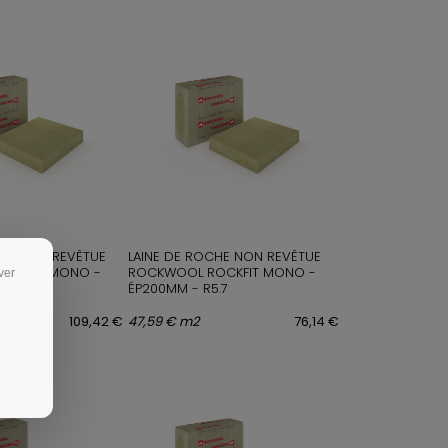
CHE NON REVÊTUE
LAINE DE ROCHE NON REVÊTUE
OCKFIT MONO -
ROCKWOOL ROCKFIT MONO -
ver
.4
ÉP200MM - R5.7
109,42 €
47,59 € m2
76,14 €