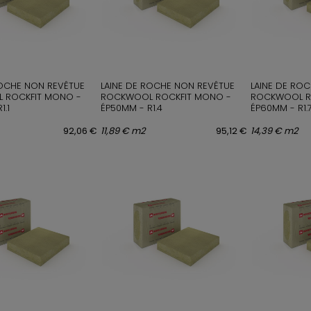
ROCHE NON REVÊTUE
LAINE DE ROCHE NON REVÊTUE
LAINE DE RO
 ROCKFIT MONO -
ROCKWOOL ROCKFIT MONO -
ROCKWOOL R
1.1
ÉP50MM - R1.4
ÉP60MM - R1.
92,06 €
11,89 € m2
95,12 €
14,39 € m2