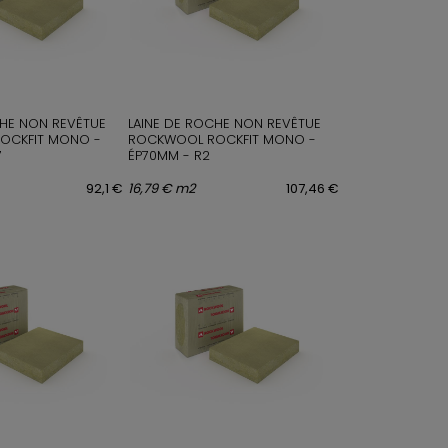
CHE NON REVÊTUE
LAINE DE ROCHE NON REVÊTUE
OCKFIT MONO -
ROCKWOOL ROCKFIT MONO -
7
ÉP70MM - R2
92,1 €
16,79 € m2
107,46 €