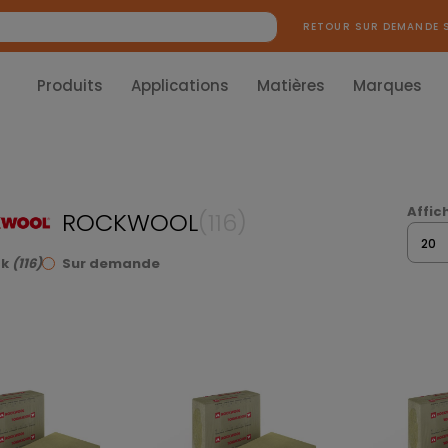
RETOUR SUR DEMANDE 
Produits
Applications
Matières
Marques
Affich
ROCKWOOL
(116)
20
ck
(116)
Sur demande