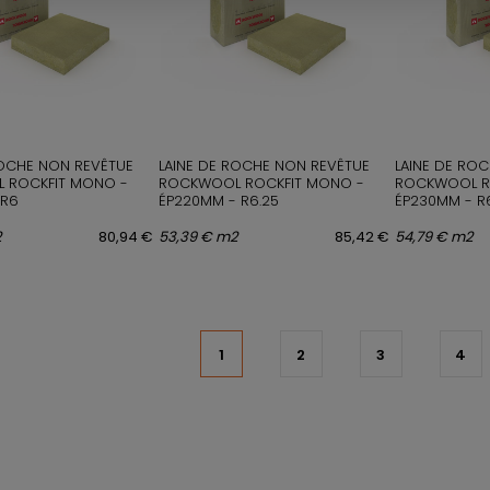
ROCHE NON REVÊTUE
LAINE DE ROCHE NON REVÊTUE
LAINE DE RO
 ROCKFIT MONO -
ROCKWOOL ROCKFIT MONO -
ROCKWOOL R
 R6
ÉP220MM - R6.25
ÉP230MM - R
2
80,94 €
53,39 € m2
85,42 €
54,79 € m2
1
2
3
4