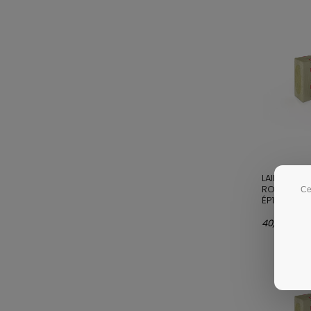
LAINE DE 
ROCKWOOL
Ce
ÉP170MM - 
40,39 € m