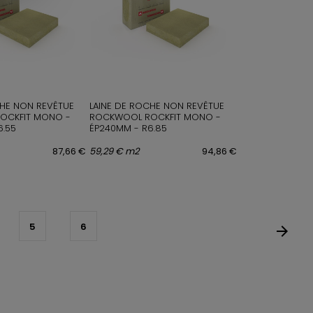
CHE NON REVÊTUE
LAINE DE ROCHE NON REVÊTUE
OCKFIT MONO -
ROCKWOOL ROCKFIT MONO -
6.55
ÉP240MM - R6.85
87,66 €
59,29 € m2
94,86 €
5
6
arrow_forward