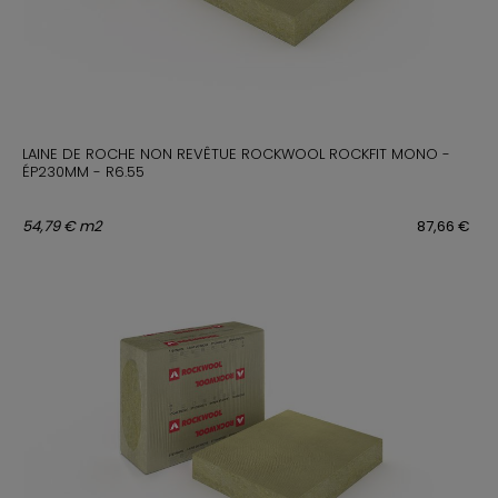
LAINE DE ROCHE NON REVÊTUE ROCKWOOL ROCKFIT MONO -
ÉP230MM - R6.55
54,79 € m2
87,66 €