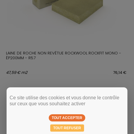
LAINE DE ROCHE NON REVÊTUE ROCKWOOL ROCKFIT MONO -
ÉP200MM - R5.7
47,59 € m2
76,14 €
Ce site utilise des cookies et vous donne le contrôle
sur ceux que vous souhaitez activer
TOUT ACCEPTER
TOUT REFUSER