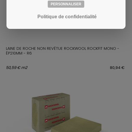
PERSONNALISER
Politique de confidentialité
LAINE DE ROCHE NON REVÊTUE ROCKWOOL ROCKFIT MONO -
ÉP210MM - R6
50,59 € m2
80,94 €