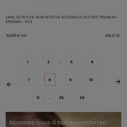
LAINE DE ROCHE NON REVÊTUE ROCKWOOL ROCKFIT PREMIUM -
ÉP80MM - R2.4
30,89 € m2
148,27 €
...
1
2
5
6
7
8
9
10
arrow_forward
arrow_back
...
11
25
26
Abonnez-vous à notre newsletter!