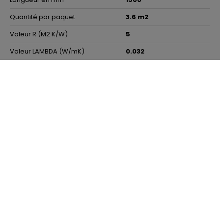
Quantité par paquet
3.6 m2
Valeur R (M2 K/W)
5
Valeur LAMBDA (W/mK)
0.032
Réaction au feu
A1
Isolation thermique
Oui
Mur creux
Oui
Façade
Oui
Ces produits alternatifs pourraient
également vous intéresser !