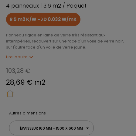
4 panneaux | 3.6 m2 / Paquet
R 5 m2 K/W - λD 0.032 W/mK
Panneau rigide en laine de verre très résistant aux
intempéries, recouvert sur une face d'un voile de verre noir,
sur l'autre face d'un voile de verre jaune.
expand_more
Lire la suite
103,28 €
28,69 € m2
Autres dimensions
ÉPAISSEUR 160 MM - 1500 X 600 MM