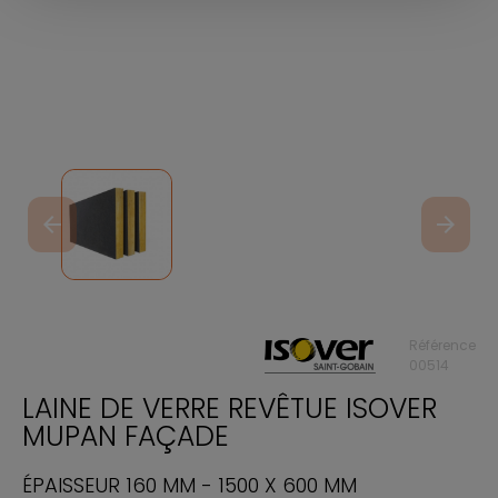
arrow_back
arrow_forward
Référence
00514
LAINE DE VERRE REVÊTUE ISOVER
MUPAN FAÇADE
ÉPAISSEUR 160 MM - 1500 X 600 MM